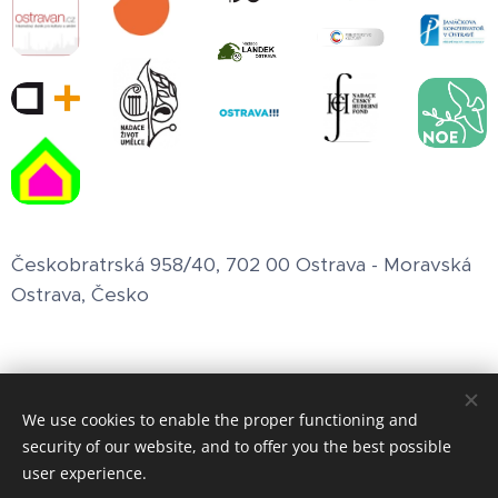
Českobratrská 958/40, 702 00 Ostrava - Moravská
Ostrava, Česko
We use cookies to enable the proper functioning and
Používáme cookies, abychom vám zajistili co nejlepší prožitek
security of our website, and to offer you the best possible
z webu.
user experience.