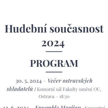
Hudební současnost
2024
PROGRAM
30. 5. 2024
–
Večer ostravských
skladatelů
I
Komorní sál Fakulty umění OU,
Ostrava – 18:30
12. 6. 2024
–
Ensemble Marijan
Koncertní
/