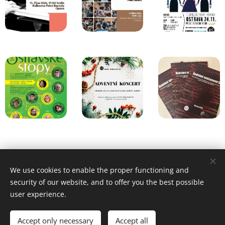
We use cookies to enable the proper functioning and
Používáme cookies, abychom vám zajistili co nejlepší prožitek
security of our website, and to offer you the best possible
z webu.
user experience.
Cookies
Accept only necessary
Accept all