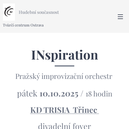
Hudební současnost
Tvůrčí centrum Ostrava
INspiration
Pražský improvizační orchestr
pátek
10.10.2025
/
18 hodin
KD TRISIA
Třinec
divadelní foyer