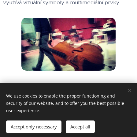
využívá vizuální symboly a multimediální prvky.
We use cookies to enable the proper functioning and
Používáme cookies, abychom vám zajistili co nejlepší prožitek
security of our website, and to offer you the best possible
z webu.
user experience.
Cookies
Accept only necessary
Accept all